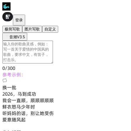
登录
极简写歌
图片写歌
自定义
音潮V3.5
0
/300
参考示例：
换一批
2026，马到成功
我会一直顺，顺顺顺顺顺
鲜衣怒马少年时
听妈妈的话，别让她受伤
爱意随风起